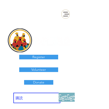
Register
Volunteer
Donate
&gt;&gt;