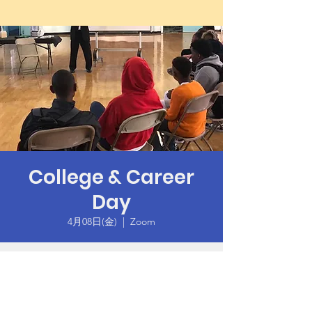
College & Career
Day
4月08日(金)
  |  
Zoom
Time & Location
2022年4月08日 18:00 – 19:30 GMT-7
Zoom