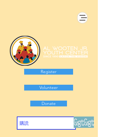
Register
Volunteer
Donate
&gt;&gt;