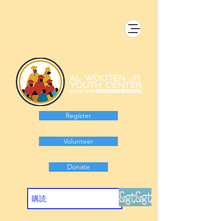
Register
Volunteer
Donate
&gt;&gt;