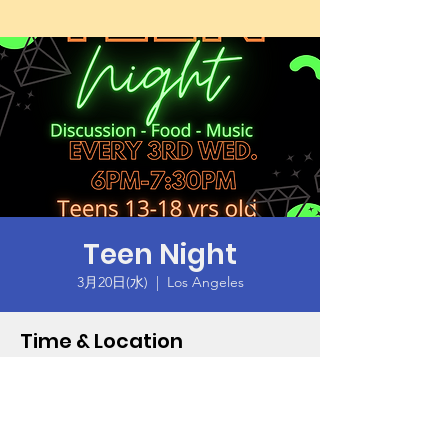
Teen Night
3月20日(水)
  |  
Los Angeles
Time & Location
2024年3月20日 18:00 – 19:30
Los Angeles, 9106 S Western Ave, Los
Angeles, CA 90047, USA