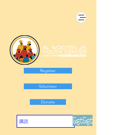
Register
Volunteer
Donate
&gt;&gt;