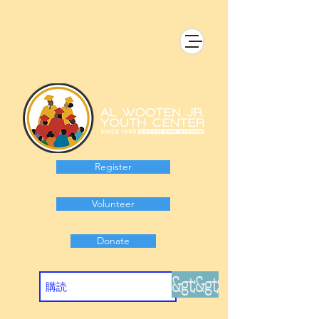
Register
Volunteer
Donate
&gt;&gt;