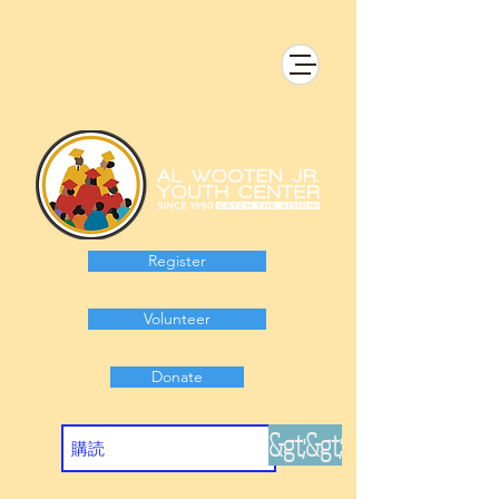
Register
Volunteer
Donate
&gt;&gt;