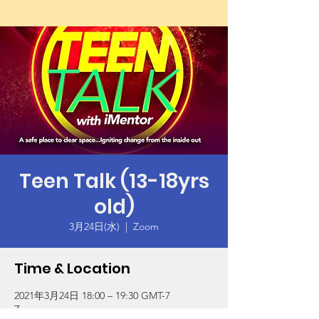
Teen Talk (13-18yrs
old)
3月24日(水)
  |  
Zoom
Time & Location
2021年3月24日 18:00 – 19:30 GMT-7
Zoom