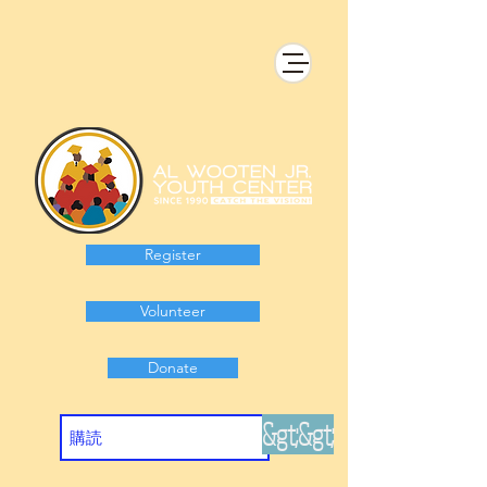
Register
Volunteer
Donate
&gt;&gt;