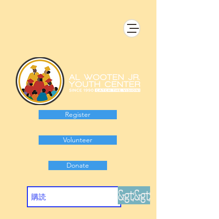
Register
Volunteer
Donate
&gt;&gt;