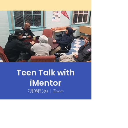
Teen Talk with
iMentor
7月08日(水)
  |  
Zoom
Time & Location
2020年7月08日 18:00 – 19:30
Zoom