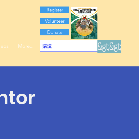
Register
Volunteer
Donate
&gt;&gt;
deos
More...
ntor