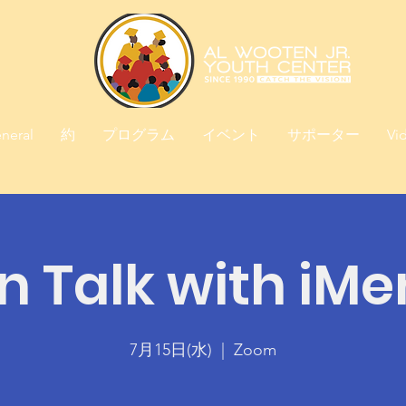
neral
約
プログラム
イベント
サポーター
Vi
n Talk with iMe
7月15日(水)
  |  
Zoom