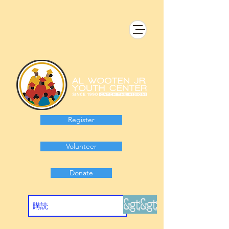
Register
Volunteer
Donate
&gt;&gt;