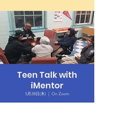
Teen Talk with
iMentor
5月28日(木)
  |  
On Zoom
Time & Location
2020年5月28日 18:00 – 19:30
On Zoom