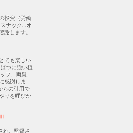
の投資（労働
ナック...オ
感謝します。
とても楽しい
干ばつに強い植
スタッフ、両親、
に感謝しま
mphからの引用で
やりを呼びか
II
制作され、監督さ