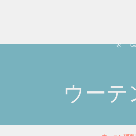
家
Ge
ウーテ