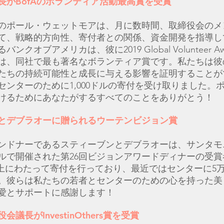
長がBofAのボランティア活動最高賞を受賞
のポール・ウェットモアは、月に数時間、取締役会のメ
て、戦略的方向性、寄付者との関係、資金開発を指導し
ンクオブアメリカは、彼に2019 Global Volunteer A
は、同社で最も著名なボランティア賞です。私たちは彼
たちの持続可能性と成長に与える影響を証明することが
センターのために1,000ドルの寄付を受け取りました。
けるためにあなたがするすべてのことをありがとう！
とデブラオーに贈られるウーテンビジョン賞
ンドナーであるスティーブンとデブラオーは、サンタモ
ルで開催された第26回ビジョンアワードディナーの受賞
年以上にわたって寄付を行っており、最近ではセンターに5
。彼らは私たちの若者とセンターのための心を持った美
愛とサポートに感謝します！
議長がInvestinOthers賞を受賞