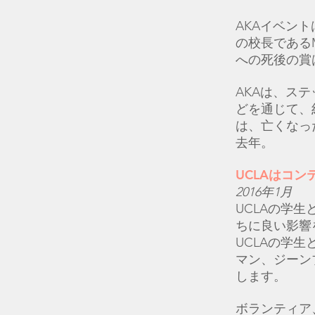
AKAイベントは
の校長であるM
への死後の賞
AKAは、ス
どを通じて、
は、亡くなっ
去年。
UCLAはコ
2016年1月
UCLAの学
ちに良い影響
UCLAの学
マン、ジーン
します。
ボランティア