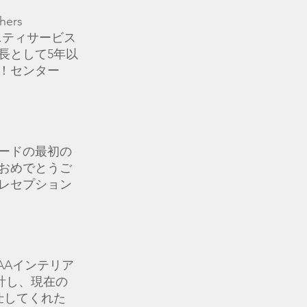
ers
ュニティサービス
長として5年以
！センター
。
ードの最初の
おめでとうご
レセプション
SAAインテリア
計し、現在の
仕してくれた