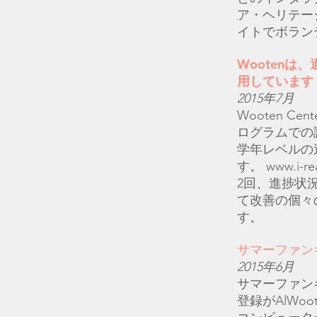
ア・ヘリテー
イトでボラン
Wootenは
用しています
2015年7月
Wooten 
ログラムでの
学年レベルの
す。
www.i-r
2回、進捗状
て改善の個々
す。
サマーファン
2015年6月
サマーファン
登録がAlWoo