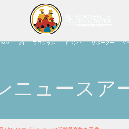
neral
約
プログラム
イベント
サポーター
Vi
ンニュースア