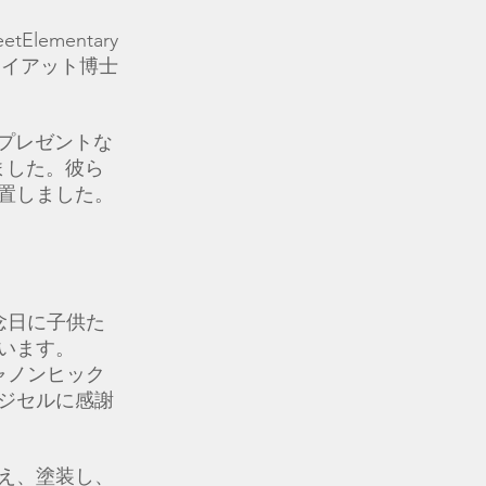
lementary
ワイアット博士
プレゼントな
ました。彼ら
置しました。
念日に子供た
います。
ャノンヒック
ジセルに感謝
え、塗装し、