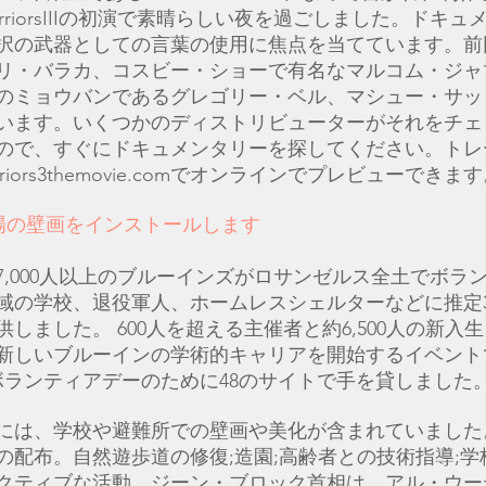
WarriorsIIIの初演で素晴らしい夜を過ごしました。ドキ
択の武器としての言葉の使用に焦点を当てています。前
リ・バラカ、コスビー・ショーで有名なマルコム・ジャ
のミョウバンであるグレゴリー・ベル、マシュー・サッ
います。いくつかのディストリビューターがそれをチェ
ので、すぐにドキュメンタリーを探してください。トレ
iors3themovie.com
でオンラインでプレビューできま
び場の壁画をインストールします
7,000人以上のブルーインズがロサンゼルス全土でボラ
域の学校、退役軍人、ホームレスシェルターなどに推定38
しました。 600人を超える主催者と約6,500人の新入
新しいブルーインの学術的キャリアを開始するイベントで
ボランティアデーのために48のサイトで手を貸しました
には、学校や避難所での壁画や美化が含まれていました
の配布。自然遊歩道の修復;造園;高齢者との技術指導;学
クティブな活動。ジーン・ブロック首相は、アル・ウー