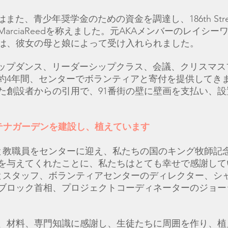
また、青少年奨学金のための資金を調達し、186th StreetE
arciaReedを称えました。元AKAメンバーのレイシー
は、彼女の母と娘によって受け入れられました。
テップダンス、リーダーシップクラス、会議、クリスマス
約4年間、センターでボランティアと寄付を提供してき
た創設者からの引用で、91番街の壁に壁画を支払い、設
ンテナガーデンを建設し、植えています
生と教職員をセンターに迎え、私たちの国のキング牧師記
を与えてくれたことに、私たちはとても幸せで感謝して
生とスタッフ、ボランティアセンターのディレクター、シ
ブロック首相、プロジェクトコーディネーターのジョー
、材料、専門知識に感謝し、生徒たちに周囲を作り、植