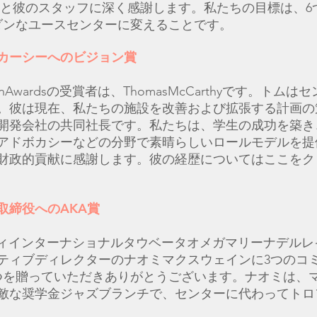
emmerと彼のスタッフに深く感謝します。私たちの目標は、
ダンなユースセンターに変えることです。
カーシーへのビジョン賞
sionAwardsの受賞者は、ThomasMcCarthyです。トム
。彼は現在、私たちの施設を改善および拡張する計画の
開発会社の共同社長です。私たちは、学生の成功を築き
アドボカシーなどの分野で素晴らしいロールモデルを提
財政的貢献に感謝します。彼の経歴についてはここをク
取締役へのAKA賞
ティインターナショナルタウベータオメガマリーナデルレ
ティブディレクターのナオミマクスウェインに3つのコ
つを贈っていただきありがとうございます。ナオミは、
敵な奨学金ジャズブランチで、センターに代わってトロ