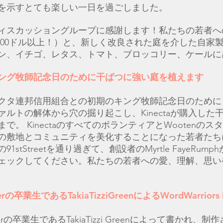
を示すとても楽しい一日を過ごしました。
ィスカッショングループに感謝します！私たちの若者へ
000ドル以上！）と、新しく改良された庭を介した自家製ス
ン、イチゴ、レタス、トマト、ブロッコリー、ケールに
ング牧師記念日のために干ばつに強い庭を植えます
クタ連邦信用組合との初期のキング牧師記念日のために
ァルトの解体から穴の掘り起こし、Kinectaが購入した
で。 KinectaのすべてのボランティアとWootenの
の敷地とコミュニティを美化することになった若者たち
nの91stStreetを通り過ぎて、創設者のMyrtle FayeRu
ェックしてください。私たちの若者への愛、理解、思い
erの卒業生であるTakiaTizziGreenによるWordWarriors I
nterの卒業生であるTakiaTizzi Greenによって書かれ、