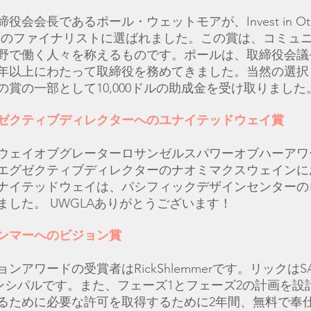
役会会長であるポール・ウェットモアが、Invest in Oth
tAwardのファイナリストに選ばれました。この賞は、コミ
野で働く人々を称えるものです。ポールは、取締役会議
0年以上にわたって取締役を務めてきました。当然の選択
の賞の一部として10,000ドルの助成金を受け取りました
ゼクティブディレクターへのユナイテッドウェイ賞
ウェイオブグレーターロサンゼルスパワーオブハーアワ
エグゼクティブディレクターのナオミマクスウェインに
ナイテッドウェイは、パシフィックデザインセンターの
ました。 UWGLAありがとうございます！
ンマーへのビジョン賞
ジョンアワードの受賞者はRickShlemmerです。リックは
ンシパルです。また、フェーズ1とフェーズ2の計画を設
るために必要な許可を取得するために2年間、無料で奉