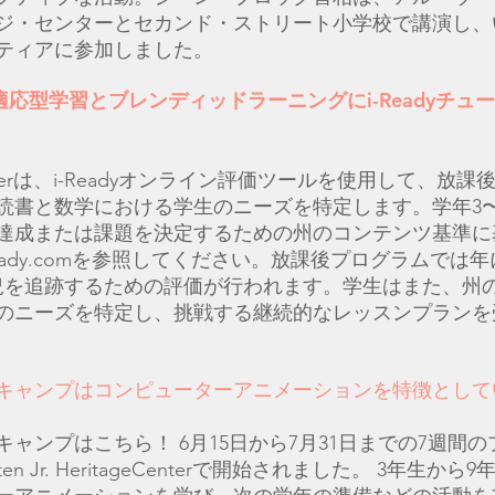
ジ・センターとセカンド・ストリート小学校で講演し、
ティアに参加しました。
、適応型学習とブレンディッドラーニングにi-Readyチュ
Centerは、i-Readyオンライン評価ツールを使用して、放
読書と数学における学生のニーズを特定します。学年3〜
達成または課題を決定するための州のコンテンツ基準に
eady.com
を参照してください。放課後プログラムでは年
況を追跡するための評価が行われます。学生はまた、州
のニーズを特定し、挑戦する継続的なレッスンプランを
キャンプはコンピューターアニメーションを特徴として
キャンプはこちら！ 6月15日から7月31日までの7週間
ten Jr. HeritageCenterで開始されました。 3年生か