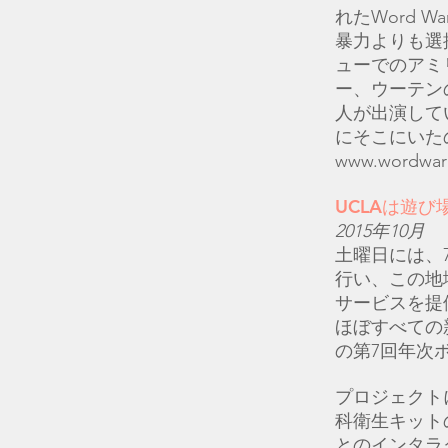
れたWord 
暴力よりも選
ューでのアミ
ー、ウーテン
人が出演して
にそこにいた
www.wordwarr
UCLAは遊
2015年10月
土曜日には、
行い、この地
サービスを提供
ほぼすべての
の第7回年次
プロジェクト
科衛生キット
とのインタラ