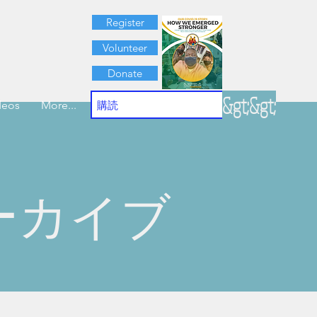
Register
Volunteer
Donate
&gt;&gt;
deos
More...
ーカイブ