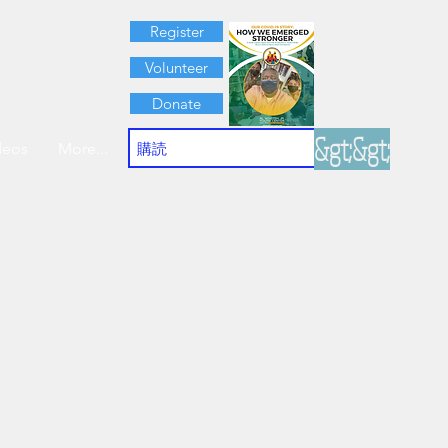
Register
Volunteer
Donate
&gt;&gt;
deos
More...